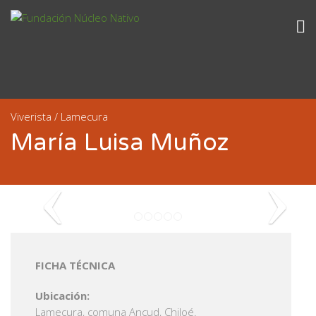
Viverista / Lamecura
María Luisa Muñoz
FICHA TÉCNICA
Ubicación:
Lamecura, comuna Ancud, Chiloé.