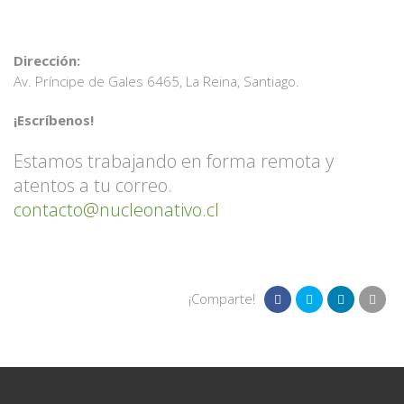
Dirección:
Av. Príncipe de Gales 6465, La Reina, Santiago.
¡Escríbenos!
Estamos trabajando en forma remota y
atentos a tu correo.
contacto@nucleonativo.cl
¡Comparte!