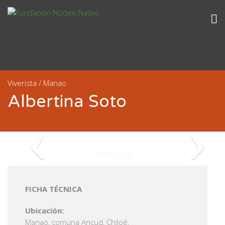
Viverista / Manao
Albertina Soto
FICHA TÉCNICA
Ubicación:
Manao, comuna Ancud, Chiloé.